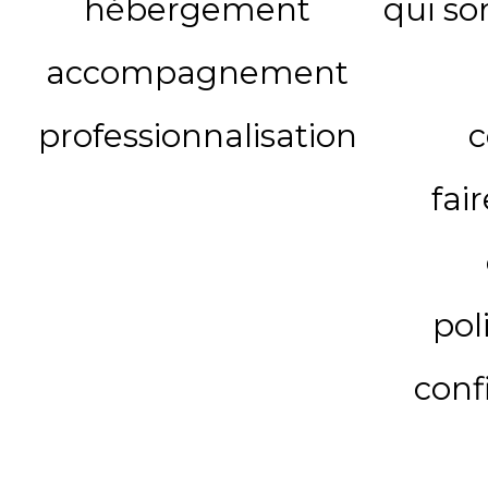
hébergement
qui s
accompagnement
professionnalisation
c
fai
pol
conf