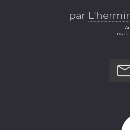
par
L'hermi
Ar
Loisir 
Loi
Société et