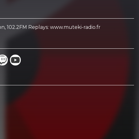
yon, 102.2FM Replays: www.muteki-radio.fr