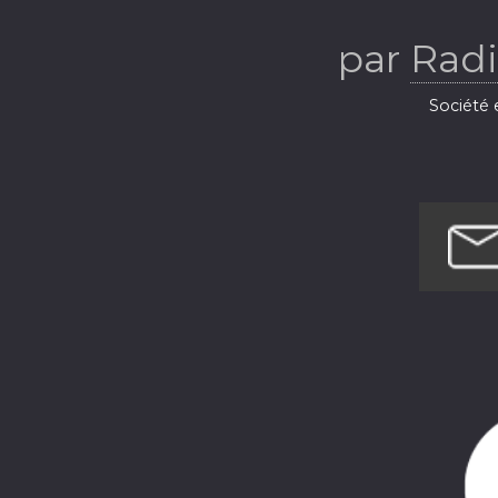
Ba
par
Radi
Société e