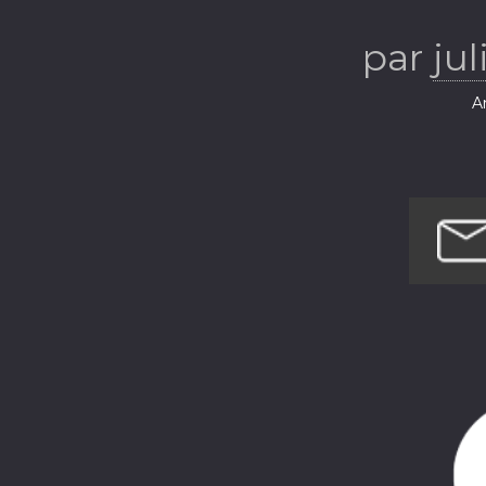
absent.
par
ju
Ar