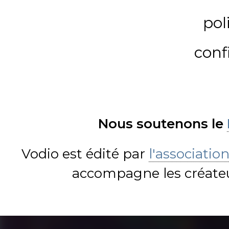
pol
conf