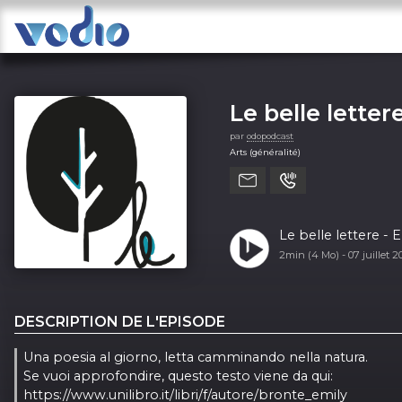
Le belle letter
par
odopodcast
Arts (généralité)
Le belle lettere - 
2min (4 Mo) -
07 juillet 
DESCRIPTION DE L'EPISODE
Una poesia al giorno, letta camminando nella natura.
Se vuoi approfondire, questo testo viene da qui:
https://www.unilibro.it/libri/f/autore/bronte_emily