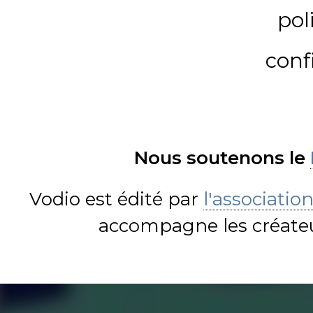
pol
conf