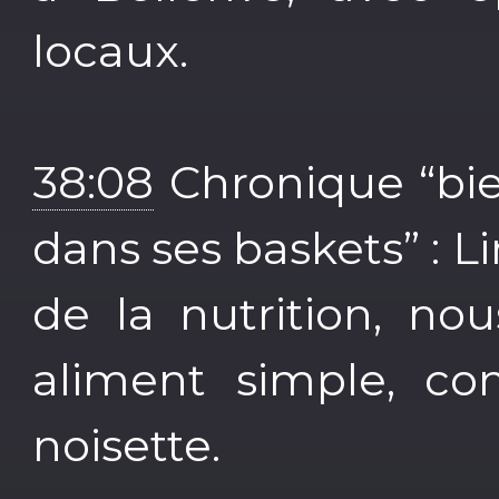
locaux.
38:08
Chronique “bie
dans ses baskets” : L
de la nutrition, no
aliment simple, c
noisette.