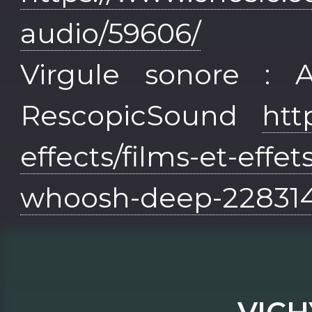
audio/59606/
Virgule sonore :
RescopicSound
htt
effects/films-et-effe
whoosh-deep-22831