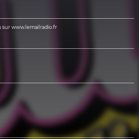
us sur www.lemailradio.fr