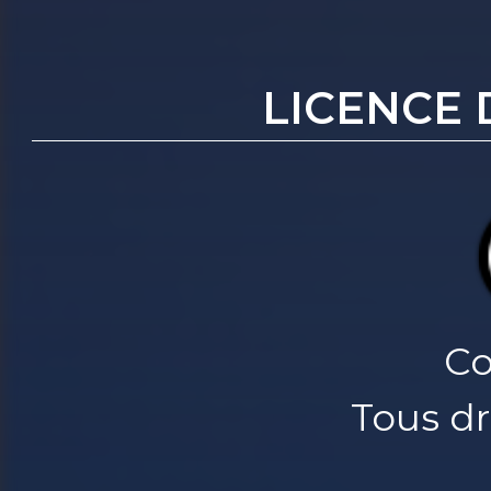
LICENCE 
Co
Tous dr