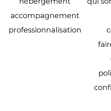
hébergement
qui s
accompagnement
professionnalisation
c
fai
pol
conf