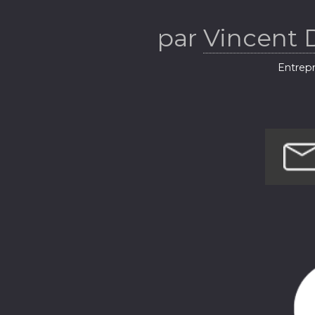
l'entrepren
par
Vincent D
plein
Entrepr