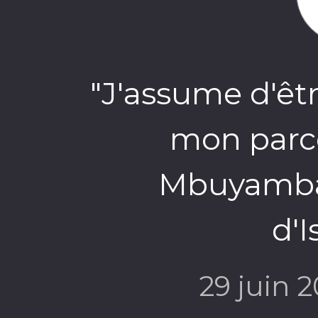
"J'assume d'ê
mon parco
Mbuyamba,
d'I
29 juin 