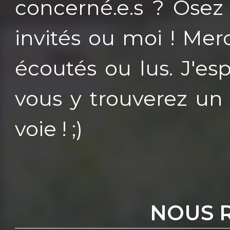
concerné.e.s ? Osez 
invités ou moi ! Mer
écoutés ou lus. J'e
vous y trouverez un éc
voie ! ;)
NOUS 