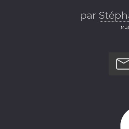
par
Stép
Musi