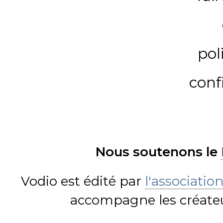
pol
conf