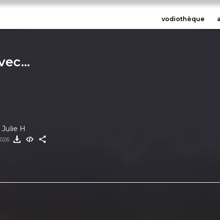
vodiothèque
vec...
 Julie H
2026