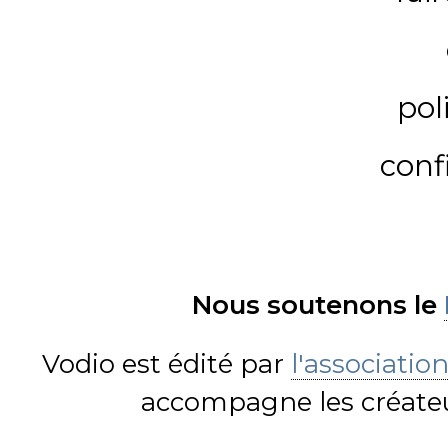
pol
conf