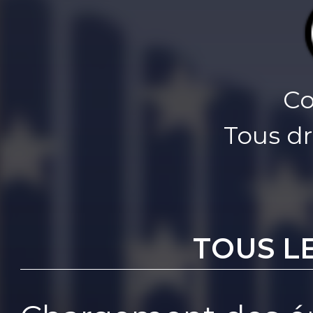
Co
Tous dr
TOUS L