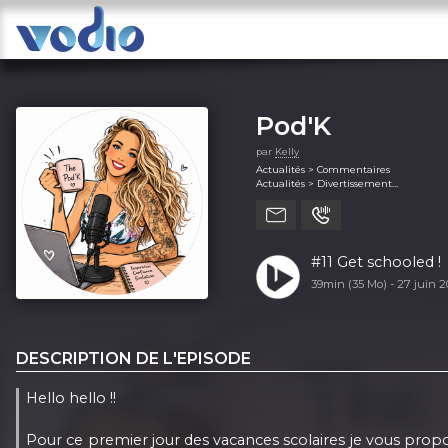
Pod'K
par
Kelly
Actualités > Commentaires
Actualités > Divertissement
Éducation (généralité)
Enfants et famille > Animaux
Loisir > Passions
Société et culture > Relations
#11 Get schooled !
39min (35 Mo) -
27 juin 
DESCRIPTION DE L'EPISODE
Hello hello !!
Pour ce premier jour des vacances scolaires je vous propos