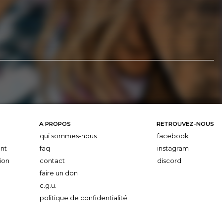
A PROPOS
RETROUVEZ-NOUS
qui sommes-nous
facebook
nt
faq
instagram
ion
contact
discord
faire un don
c.g.u.
politique de confidentialité