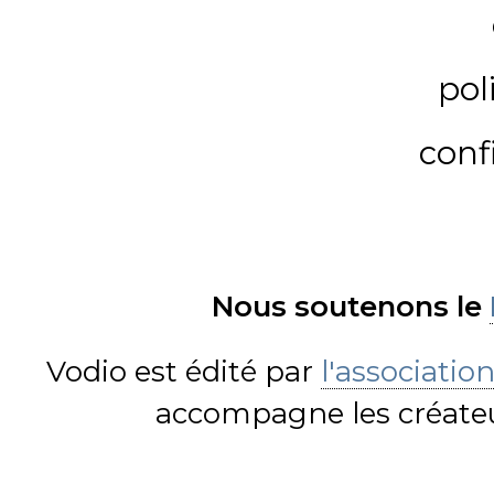
pol
conf