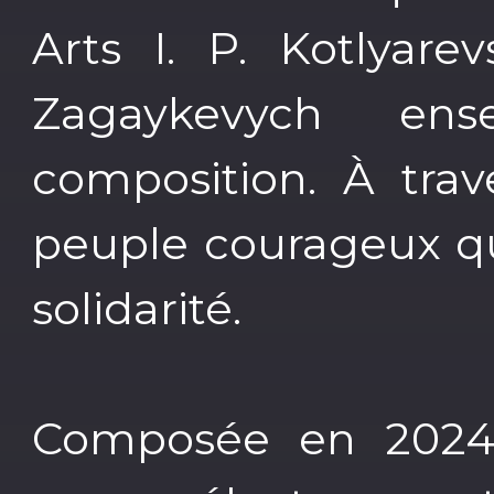
Arts I. P. Kotlyare
Zagaykevych ens
composition. À trav
peuple courageux q
solidarité.
Composée en 202