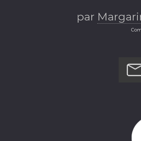
par
Margari
Comé