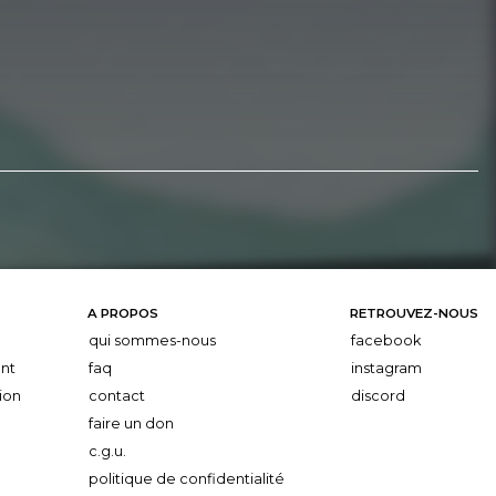
A PROPOS
RETROUVEZ-NOUS
qui sommes-nous
facebook
nt
faq
instagram
ion
contact
discord
faire un don
c.g.u.
politique de confidentialité