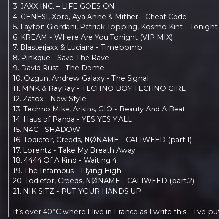
3. JAXX INC. – LIFE GOES ON
4. GENESI, Xoro, Aya Anne & Mither - Cheat Code
5. Layton Giordani, Patrick Topping, Kosmo Kint - Tonight
6. KREAM - Where Are You Tonight (VIP MIX)
7. Blasterjaxx & Luciana - Timebomb
8. Pinkque - Save The Rave
9. David Rust - The Dome
10. Ozgun, Andrew Galaxy - The Signal
11. MNK & RayRay - TECHNO BOY TECHNO GIRL
12. Zatox - New Style
13. Techno Mike, Arkins, GIO - Beauty And A Beat
14. Haus of Panda - YES YES Y'ALL
15. N4C - SHADOW
16. Todiefor, Creeds, NØNAME - CALIWEED (part.1)
17. Lorentz - Take My Breath Away
18. 4444 Of A Kind - Waiting 4
19. The Infamous - Flying High
20. Todiefor, Creeds, NØNAME - CALIWEED (part.2)
21. NIK SITZ - PUT YOUR HANDS UP
It’s over 40°C where I live in France as I write this – I’ve p