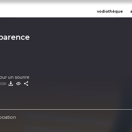
vodiothèque
sparence
our un sourire
 2026
ociation