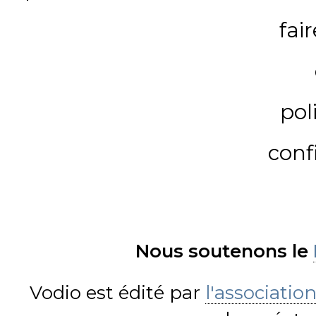
fai
pol
conf