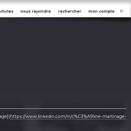
articles
nous rejoindre
rechercher
mon compte
age](
https://www.linkedin.com/in/c%C3%A9line-martinage-