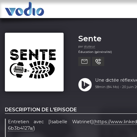
Sente
par
stuteur
Éducation (généralité)
Une dictée réflexiv
58min (84 Mo) -
20 juin 
DESCRIPTION DE L'EPISODE
Entretien avec [Isabelle Watrinet](
https://www.linked
6b3b4127a/
)