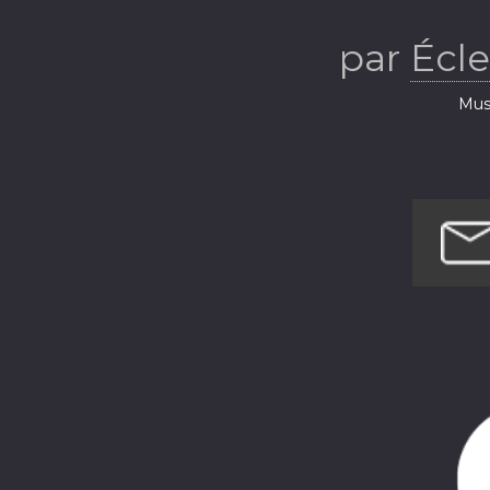
musical d
par
Écl
S
Musi