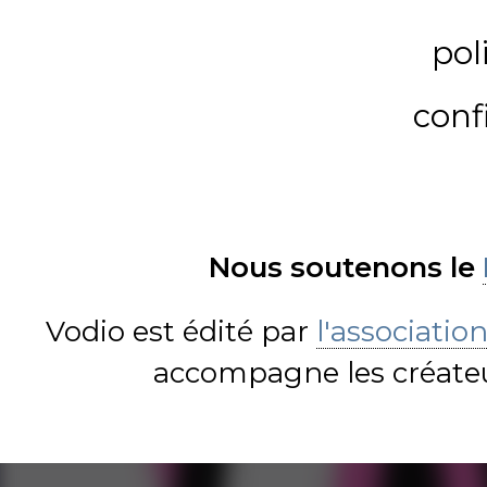
pol
conf