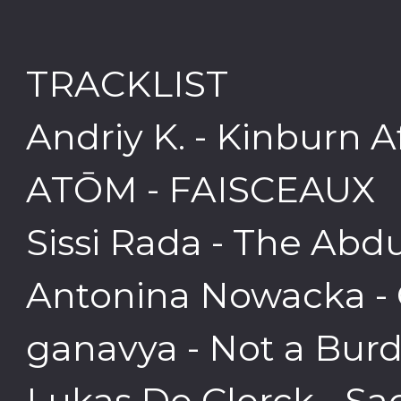
TRACKLIST
Andriy K. - Kinburn A
ATŌM - FAISCEAUX
Sissi Rada - The Abd
Antonina Nowacka - 
ganavya - Not a Bur
Lukas De Clerck - Sac