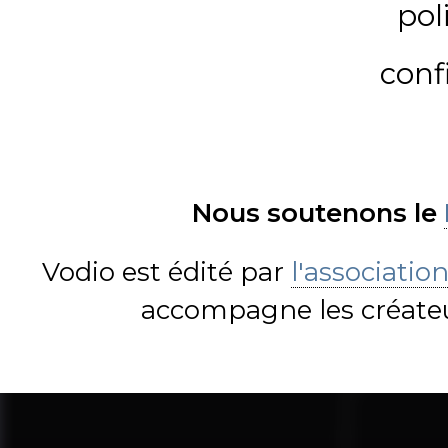
pol
conf