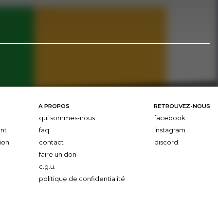
A PROPOS
RETROUVEZ-NOUS
qui sommes-nous
facebook
nt
faq
instagram
ion
contact
discord
faire un don
c.g.u.
politique de confidentialité