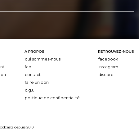
A PROPOS
RETROUVEZ-NOUS
qui sommes-nous
facebook
nt
faq
instagram
ion
contact
discord
faire un don
c.g.u.
politique de confidentialité
 podcasts depuis 2010