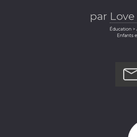
Grandir
par
Love
Éducation > 
Enfants e
Santé et remis
Société e
Société 