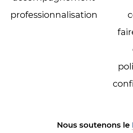
professionnalisation
c
fai
pol
conf