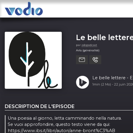
Le belle letter
par
odopodcast
Arts (généralité)
Le belle lettere -
1min (2 Mo) -
22 juin 20
DESCRIPTION DE L'EPISODE
Una poesia al giorno, letta camminando nella natura.
Se vuoi approfondire, questo testo viene da qui:
https://www.ibs.it/libri/autori/anne-bront%C3%AB