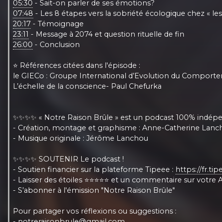
05:30
- Sait-on parler de ses émotions?
07:48
- Les 8 étapes vers la sobriété écologique chez « le
20:17
- Témoignage
23:11
- Message à 2074 et question rituelle de fin
26:00
- Conclusion
⭐️ Références citées dans l'épisode :
le GIECo : Groupe International d’Evolution du Comport
L’échelle de la conscience- Paul Chefurka
✨✨✨✨ « Notre Raison Brûle » est un podcast 100% indépenda
- Création, montage et graphisme : Anne-Catherine Lanc
- Musique originale : Jérôme Lanchou
✨✨✨✨ SOUTENIR Le podcast !
- Soutien financier sur la plateforme Tipeee :
https://fr.ti
- Laisser des étoiles ⭐️⭐️⭐️⭐️⭐️ et un commentaire sur votr
- S’abonner à l'émission "Notre Raison Brûle"
Pour partager vos réflexions ou suggestions :
- notreraisonbrule@gmail.com