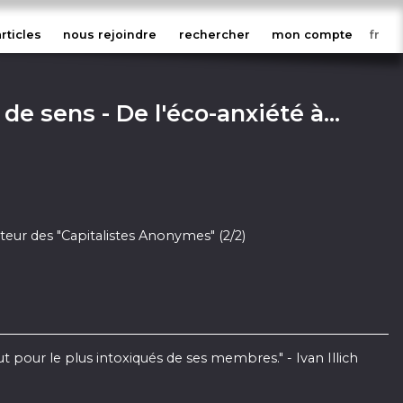
articles
nous rejoindre
rechercher
mon compte
de sens - De l'éco-anxiété à
es pour une transformation
érieure porteuse d'espoir et
ateur des "Capitalistes Anonymes" (2/2)
t pour le plus intoxiqués de ses membres." - Ivan Illich