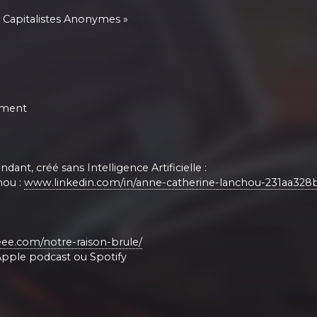
s Capitalistes Anonymes »
ement
nt, créé sans Intelligence Artificielle :
hou :
www.linkedin.com/in/anne-catherine-lanchou-231aa328
peee.com/notre-raison-brule/
e Apple podcast ou Spotify