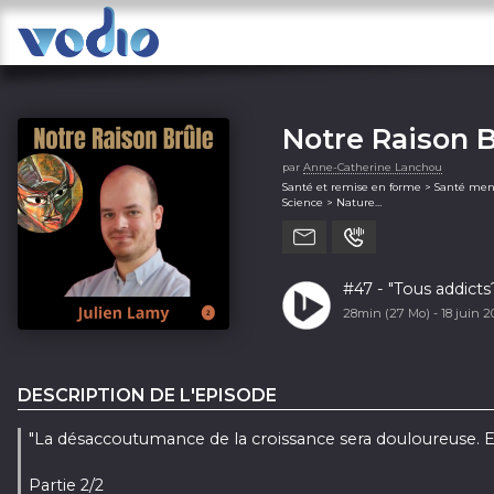
Notre Raison B
par
Anne-Catherine Lanchou
l'éco-lucidité
Santé et remise en forme > Santé men
Science > Nature
individuelle et
Société et culture (généralité)
pouvoir d'agir 
#47 - "Tous addicts
28min (27 Mo) -
18 juin 
DESCRIPTION DE L'EPISODE
"La désaccoutumance de la croissance sera douloureuse. Ell
Partie 2/2