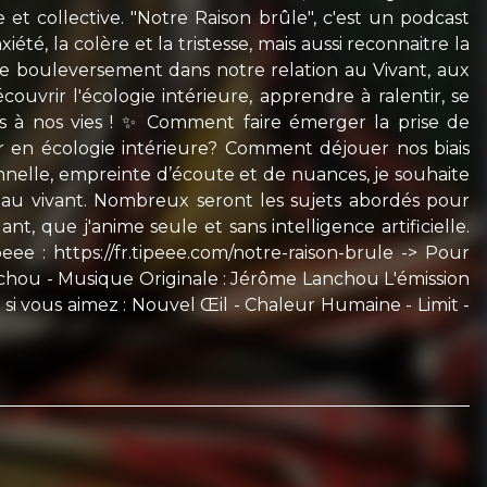
 et collective. "Notre Raison brûle", c'est un podcast
été, la colère et la tristesse, mais aussi reconnaitre la
e bouleversement dans notre relation au Vivant, aux
uvrir l'écologie intérieure, apprendre à ralentir, se
ns à nos vies ! ✨ Comment faire émerger la prise de
 en écologie intérieure? Comment déjouer nos biais
ionnelle, empreinte d’écoute et de nuances, je souhaite
n au vivant. Nombreux seront les sujets abordés pour
, que j'anime seule et sans intelligence artificielle.
e : https://fr.tipeee.com/notre-raison-brule -> Pour
nchou - Musique Originale : Jérôme Lanchou L'émission
 si vous aimez : Nouvel Œil - Chaleur Humaine - Limit -