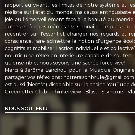
rapport au vivant, les limites de notre système et le
réaliste sur l'état du monde, mais aussi enthousiaste et
joie ou l'émerveillement face à la beauté du monde
autres et à nous-mêmes ! ✨ Connaître le plaisir de l
recentrer sur l'essentiel, changer nos regards et 
conscience, faire admettre la notion d'urgence éc
cognitifs et mobiliser l'action individuelle et collec
nourrir une réflexion intérieure capable de souteni
qu'ensemble, nous soyons une sacrée force vive! -----
Merci à Jérôme Lanchou pour la Musique Originale. -
partager vos réflexions : notreraisonbrule@gmail.com
est aussi (bientôt) disponible sur la chaine YouTube d
Greenletter Club - Thinkerview - Blast - Sismique - Vlan
NOUS SOUTENIR