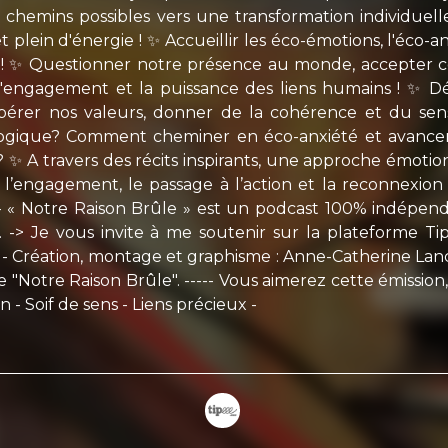
s chemins possibles vers une transformation individuelle
 plein d'énergie ! ✨ Accueillir les éco-émotions, l'éco-anxi
 ! ✨ Questionner notre présence au monde, accepter c
'engagement et la puissance des liens humains ! ✨ Déco
repérer nos valeurs, donner de la cohérence et du se
ologique? Comment cheminer en éco-anxiété et avancer
tive? ✨ A travers des récits inspirants, une approche émot
r l’engagement, le passage à l’action et la reconnexio
 « Notre Raison Brûle » est un podcast 100% indépendant
> Je vous invite à me soutenir sur la plateforme Tipee
 - Création, montage et graphisme : Anne-Catherine La
e "Notre Raison Brûle". ----- Vous aimerez cette émission,
 - Soif de sens - Liens précieux -