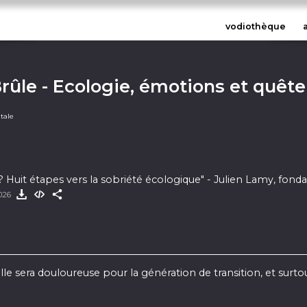
vodiothèque
rûle - Ecologie, émotions et quête 
, traverser les émotions écologiqu
tale
 collective - Vers une écologie int
- Récits sensibles et inspirants
? Huit étapes vers la sobriété écologique" - Julien Lamy, fond
2026
e sera douloureuse pour la génération de transition, et surtou