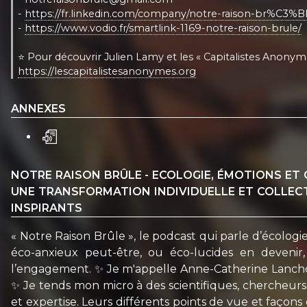
-
https://fr.linkedin.com/company/notre-raison-br%C3%B
-
https://www.vodio.fr/smartlink-1169-notre-raison-brule/
⭐️ Pour découvrir Julien Lamy et les « Capitalistes Anonyme
https://lescapitalistesanonymes.org
ANNEXES
NOTRE RAISON BRÛLE - ECOLOGIE, ÉMOTIONS ET 
UNE TRANSFORMATION INDIVIDUELLE ET COLLECTIV
INSPIRANTS
« Notre Raison Brûle », le podcast qui parle d’écologi
éco-anxieux peut-être, ou éco-lucides en devenir
l’engagement. ✨ Je m'appelle Anne-Catherine Lanchou e
✨ Je tends mon micro à des scientifiques, chercheurs, 
et expertise. Leurs différents points de vue et faç