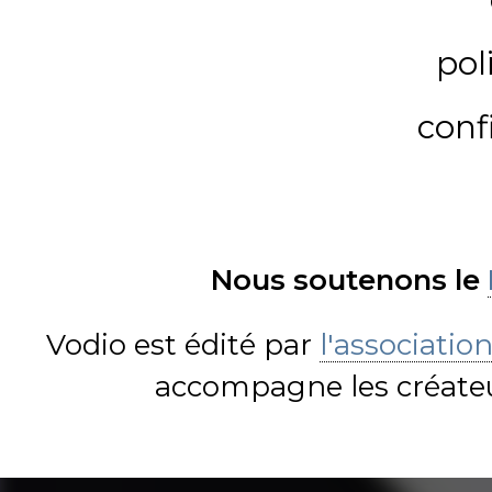
pol
conf