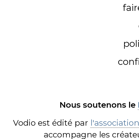
fai
pol
conf