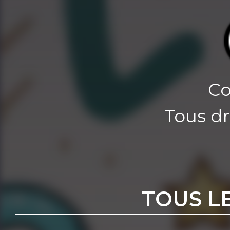
Co
Tous dr
TOUS L