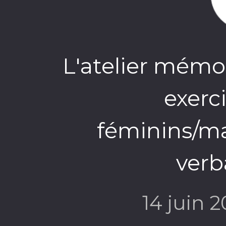
L'atelier mémoi
exerc
féminins/ma
verba
14 juin 