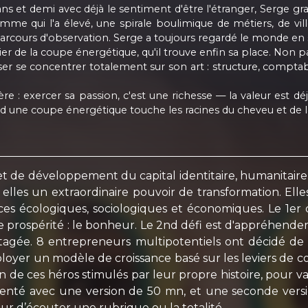
s et demi avec déjà le sentiment d'être l'étranger, Serge gran
e qui l'a élevé, une spirale boulimique de métiers, de villes
parcours d'observation. Serge a toujours regardé le monde en se
r de la coupe énergétique, qu'il trouve enfin sa place. Non pas
isser se concentrer totalement sur son art : structure, compta
e : exercer sa passion, c'est une richesse — la valeur est dé
nd une coupe énergétique touche les racines du cheveu et de l
 de développement du capital identitaire, humanitaire e
 elles un extraordinaire pouvoir de transformation. Elle
ces écologiques, sociologiques et économiques. Le 1er
 prospérité : le bonheur. Le 2nd défi est d'appréhend
agée. 8 entrepreneurs multipotentiels ont décidé de
loyer un modèle de croissance basé sur les leviers de 
e ces héros stimulés par leur propre histoire, pour valor
ésenté avec une version de 50 mn, et une seconde ver
ur d’écouter une rubrique ou la totalité.