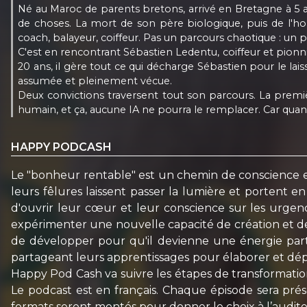
Né au Maroc de parents bretons, arrivé en Bretagne à 5 an
de choses. La mort de son père biologique, puis de l'homm
coach, balayeur, coiffeur. Pas un parcours chaotique : un 
C'est en rencontrant Sébastien Ledentu, coiffeur et pionnie
20 ans, il gère tout ce qui décharge Sébastien pour le la
assumée et pleinement vécue.
Deux convictions traversent tout son parcours. La premièr
humain, et ça, aucune IA ne pourra le remplacer. Car qua
HAPPY PODCASH
Le "bonheur rentable" est un chemin de conscience et
leurs fêlures laissent passer la lumière et portent en
d'ouvrir leur cœur et leur conscience sur les urgen
expérimenter une nouvelle capacité de création et de
de développer pour qu'il devienne une énergie part
partageant leurs apprentissages pour élaborer et dép
Happy Pod Cash va suivre les étapes de transformation d
Le podcast est en français. Chaque épisode sera pr
formats seront montés pour donner le choix à l’audite