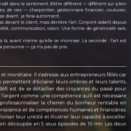
dit dans le sentiment d'être différent — différent sur plein
, de vies — charpentier, gestionnaire financier, couturier,
 disant : je ferai autrement.
 devant le client, mais derrière l'art. Conjoint-aidant depuis
bilité, communication, vision. Une forme de générosité rare,
jà là, avant même qu'elle se monnaie. La seconde : l'art est
a personne — ça n'a pas de prix.
t monétaire. Il s'adresse aux entrepreneurs fêlés car
s permettent d'éclairer leurs ombres et leurs talents,
 défi est de se détacher des croyances du passé pour
er l'argent comme une compétence qu'il est nécessaire
 professionnaliser le chemin du bonheur rentable en
conscience et de compétences humaines et financières.
iser leur unicité et illustrer leur capacité à exceller.
sion découpée en 5 sous épisodes de 10 mn. Les deux