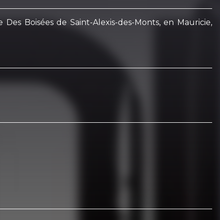
Des Boisées de Saint-Alexis-des-Monts, en Mauricie,