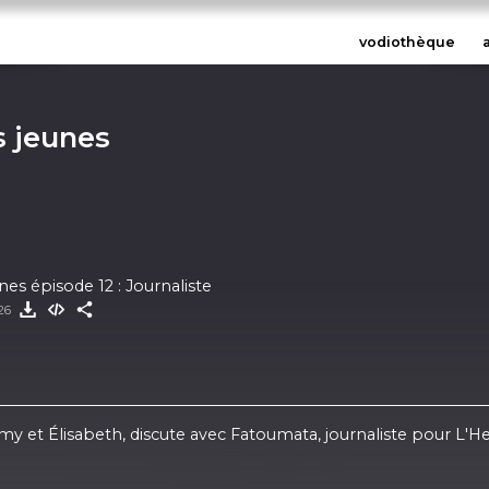
vodiothèque
s jeunes
es épisode 12 : Journaliste
026
my et Élisabeth, discute avec Fatoumata, journaliste pour L'H