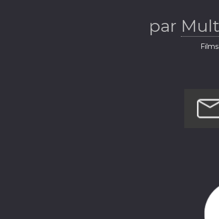
(pro
par
Mult
Films