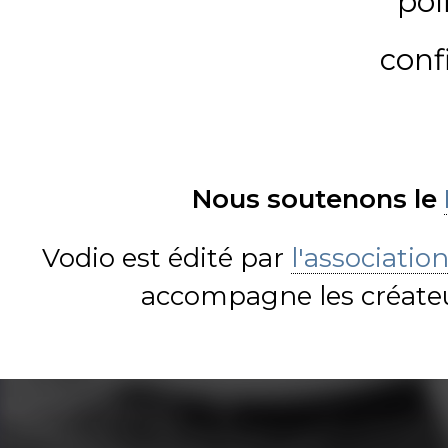
pol
conf