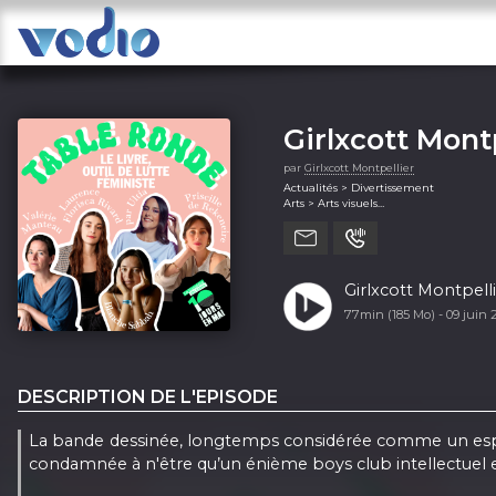
Girlxcott Mont
par
Girlxcott Montpellier
Actualités > Divertissement
Arts > Arts visuels
Arts > Littérature
Girlxcott Montpelli
77min (185 Mo) -
09 juin
DESCRIPTION DE L'EPISODE
La bande dessinée, longtemps considérée comme un espace
condamnée à n'être qu’un énième boys club intellectuel et