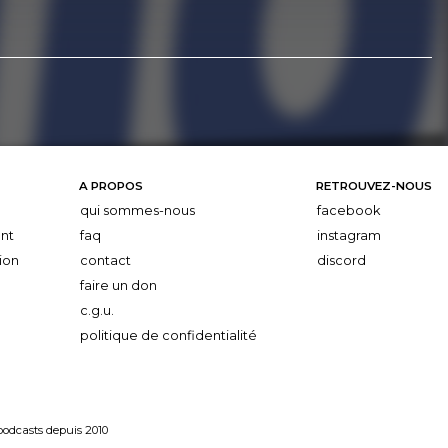
A PROPOS
RETROUVEZ-NOUS
qui sommes-nous
facebook
nt
faq
instagram
ion
contact
discord
faire un don
c.g.u.
politique de confidentialité
 podcasts depuis 2010