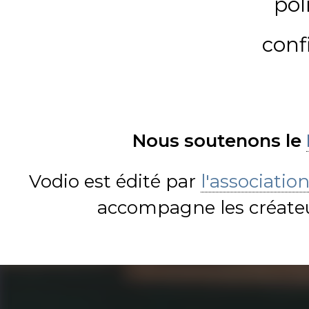
pol
conf