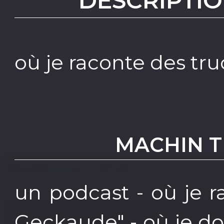
DESCRIPTIO
où je raconte des tru
MACHIN TR
un podcast - où je ra
Geckaude" - où je d