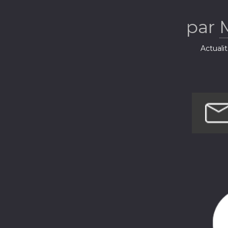
R
par
Actuali