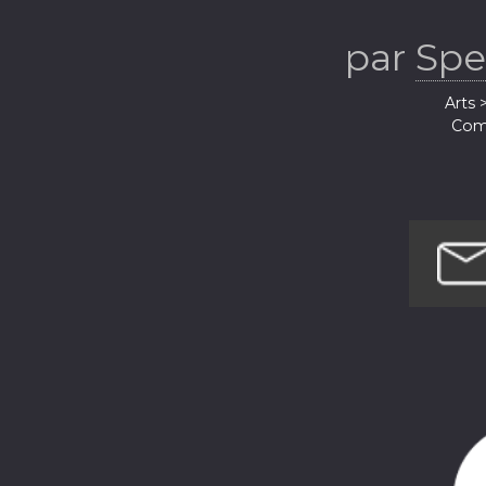
par
Spe
Arts 
Comé
Hist
Lo
Société e