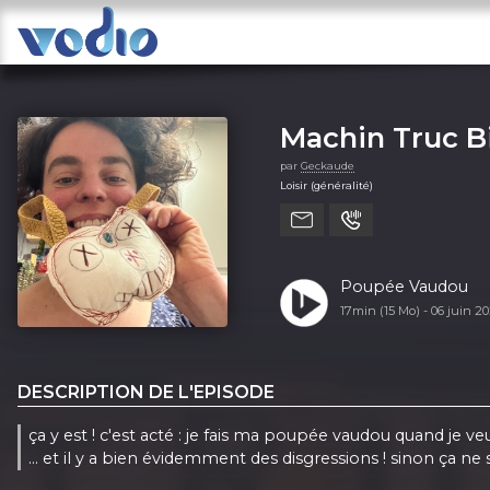
Machin Truc Bid
par
Geckaude
Loisir (généralité)
Poupée Vaudou
17min (15 Mo) -
06 juin 2
DESCRIPTION DE L'EPISODE
ça y est ! c'est acté : je fais ma poupée vaudou quand je v
... et il y a bien évidemment des disgressions ! sinon ça ne 