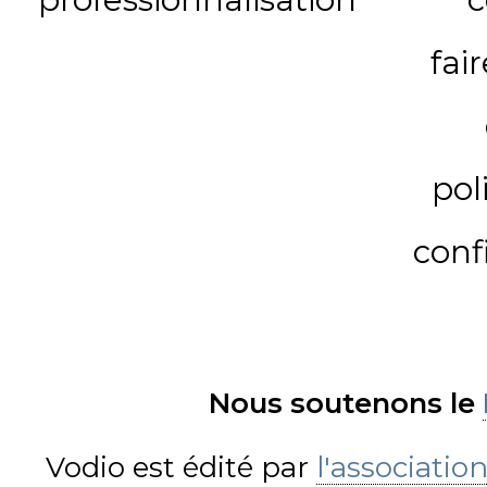
fai
pol
conf