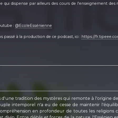
 qui dispense par ailleurs des cours de l'enseignement des ma
outube :
@EcoleEssénienne
 passé à la production de ce podcast, ici :
https://fr.tipeee.c
s d'une tradition des mystères qui remonte à l'origine 
peuple intemporel n'a eu de cesse de maintenir l'équil
 compréhension en profondeur de toutes les religions 
divin. Entre déités et forces de la nature, l'Essénien es