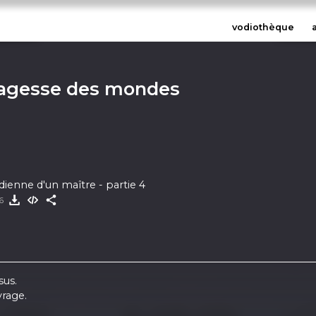
vodiothèque
sagesse des mondes
idienne d'un maître - partie 4
26
sus.
vrage.