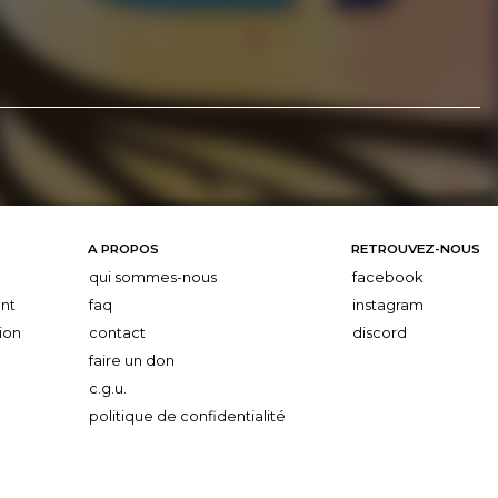
A PROPOS
RETROUVEZ-NOUS
qui sommes-nous
facebook
nt
faq
instagram
ion
contact
discord
faire un don
c.g.u.
politique de confidentialité