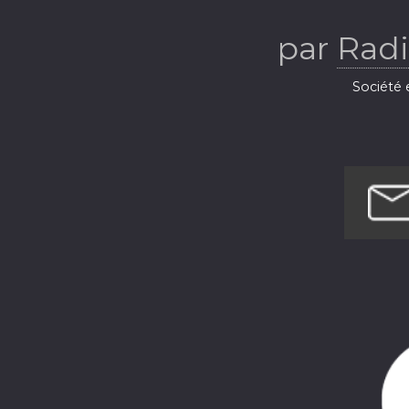
Ba
par
Radi
Société e