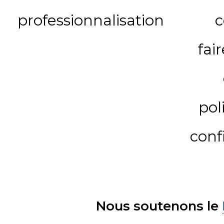
professionnalisation
c
fai
pol
conf