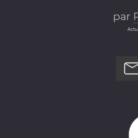
par
Actua