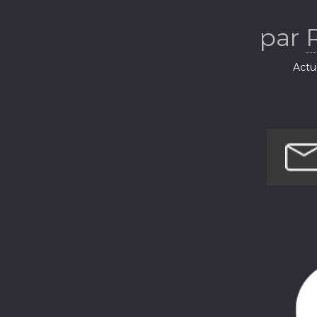
par
Actua