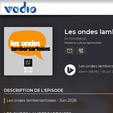
Les ondes lam
par
arnauddarras
Société et culture (généralité)
Les ondes lambersa
45min (108 Mo) -
03 juin
DESCRIPTION DE L'EPISODE
Les ondes lambersartoises - Juin 2026