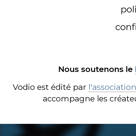
pol
conf